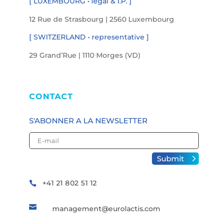
[ LUXEMBOURG • legal & I.P. ]
12 Rue de Strasbourg | 2560 Luxembourg
[ SWITZERLAND • representative ]
29 Grand’Rue | 1110 Morges (VD)
CONTACT
S'ABONNER A LA NEWSLETTER
Submit
Alternative:
+41 21 802 51 12


management@eurolactis.com