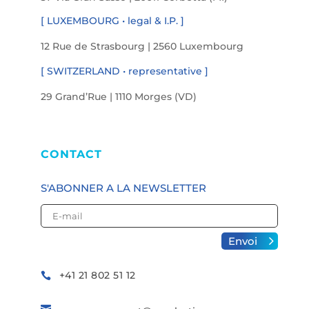
[ LUXEMBOURG • legal & I.P. ]
12 Rue de Strasbourg | 2560 Luxembourg
[ SWITZERLAND • representative ]
29 Grand’Rue | 1110 Morges (VD)
CONTACT
S'ABONNER A LA NEWSLETTER
Envoi
Alternative:
+41 21 802 51 12

